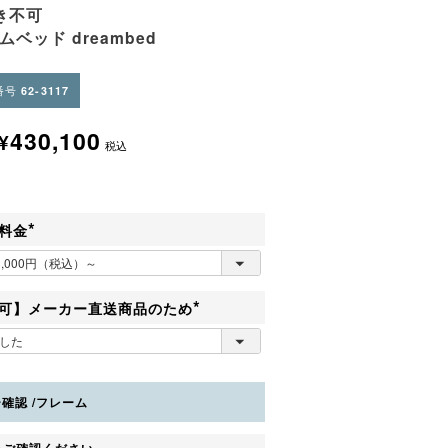
き不可
ムベッド dreambed
番号
62-3117
430,100
¥
税込
料金
(
必
須
)
可】メーカー直送商品のため
(
必
須
)
ー確認
フレーム