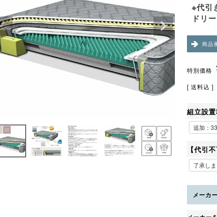
※代引
ドリー
商品
特別価格
送料込
組立設置
【代引不
メーカ