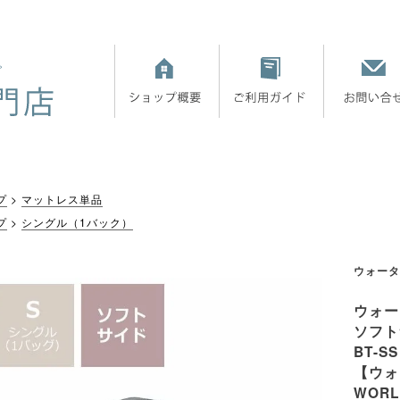
プ
マットレス単品
プ
シングル（1バック）
ウォータ
ウォー
ソフト
BT-SS
【ウォ
WOR