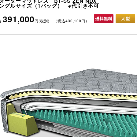
ォーターマットレス BT-SS ZEN NDX
ングルサイズ（1バッグ） ※代引き不可
391,000
格
円(税別) （税込430,100円）