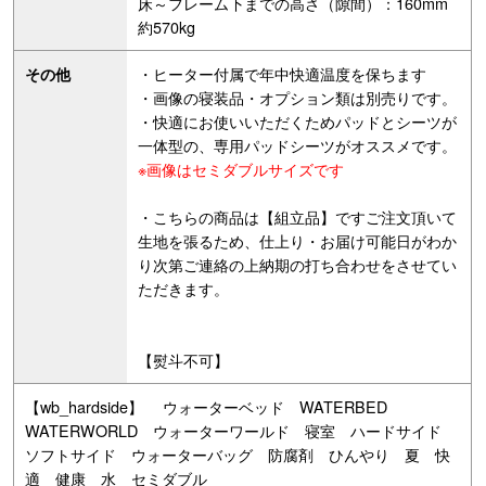
床～フレーム下までの高さ（隙間）：160mm
約570kg
・ヒーター付属で年中快適温度を保ちます
その他
・画像の寝装品・オプション類は別売りです。
・快適にお使いいただくためパッドとシーツが
一体型の、専用パッドシーツがオススメです。
※画像はセミダブルサイズです
・こちらの商品は【組立品】ですご注文頂いて
生地を張るため、仕上り・お届け可能日がわか
り次第ご連絡の上納期の打ち合わせをさせてい
ただきます。
【熨斗不可】
【wb_hardside】 ウォーターベッド WATERBED
WATERWORLD ウォーターワールド 寝室 ハードサイド
ソフトサイド ウォーターバッグ 防腐剤 ひんやり 夏 快
適 健康 水 セミダブル