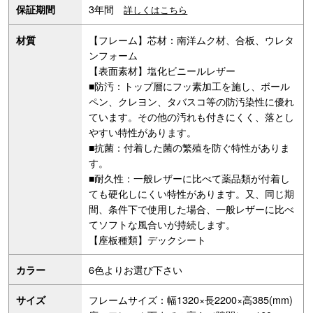
3年間
保証期間
詳しくはこちら
【フレーム】芯材：南洋ムク材、合板、ウレタ
材質
ンフォーム
【表面素材】塩化ビニールレザー
■防汚：トップ層にフッ素加工を施し、ボール
ペン、クレヨン、タバスコ等の防汚染性に優れ
ています。その他の汚れも付きにくく、落とし
やすい特性があります。
■抗菌：付着した菌の繁殖を防ぐ特性がありま
す。
■耐久性：一般レザーに比べて薬品類が付着し
ても硬化しにくい特性があります。又、同じ期
間、条件下で使用した場合、一般レザーに比べ
てソフトな風合いが持続します。
【座板種類】デックシート
6色よりお選び下さい
カラー
フレームサイズ：幅1320×長2200×高385(mm)
サイズ