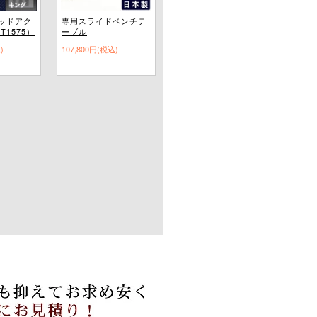
ッドアク
専用スライドベンチテ
T1575）
ーブル
)
107,800円(税込)