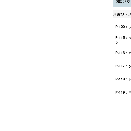
選択
カ
お選び下
P-120
P-115
ン
P-116
P-117：
P-118：
P-119