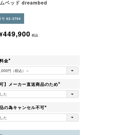
ムベッド dreambed
番号
62-2704
449,900
¥
税込
料金
(
必
須
)
可】メーカー直送商品のため
(
必
須
)
品の為キャンセル不可
(
必
須
)