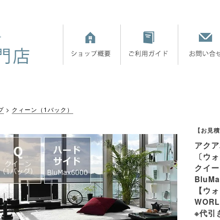
プ
クィーン（1バック）
【お見積
アクア
〔ウォ
クイー
BluMa
【ウォ
WOR
※代引