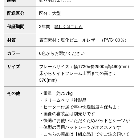
区分：大型
配送区分
3年間
保証期間
詳しくはこちら
表面素材：塩化ビニールレザー（PVC100％）
材質
6色からお選びください
カラー
フレームサイズ：幅1720×長2500×高490(mm)
サイズ
床からサイドフレーム上面までの高さ：
370(mm)
・重量 約737kg
その他
・ドリームベッド社製品
・ヒーター付属で年中快適温度を保ちます
・画像の寝装品は別売りです
・快適にお使いいただくためパッドとシーツが
一体型の専用パッドシーツがオススメです
・こちらの商品は【組立品】ですご注文頂いて