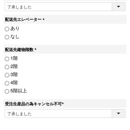
)
(
必
須
配送先エレベーター
)
(
あり
必
なし
須
)
配送先建物階数
(
1階
必
2階
須
3階
)
4階
5階以上
受注生産品の為キャンセル不可
(
必
須
)