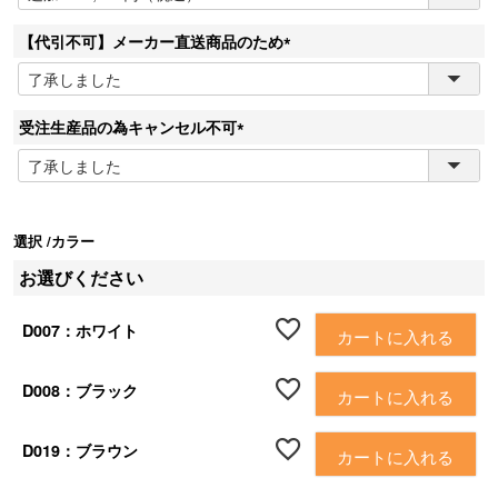
必
須
【代引不可】メーカー直送商品のため
)
(
必
須
受注生産品の為キャンセル不可
)
(
必
須
)
選択
カラー
お選びください
D007：ホワイト
カートに入れる
D008：ブラック
カートに入れる
D019：ブラウン
カートに入れる