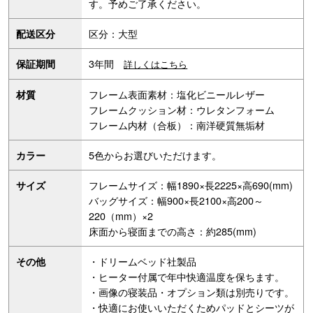
す。予めご了承ください。
区分：大型
配送区分
3年間
保証期間
詳しくはこちら
フレーム表面素材：塩化ビニールレザー
材質
フレームクッション材：ウレタンフォーム
フレーム内材（合板）：南洋硬質無垢材
5色からお選びいただけます。
カラー
フレームサイズ：幅1890×長2225×高690(mm)
サイズ
バッグサイズ：幅900×長2100×高200～
220（mm）×2
床面から寝面までの高さ：約285(mm)
・ドリームベッド社製品
その他
・ヒーター付属で年中快適温度を保ちます。
・画像の寝装品・オプション類は別売りです。
・快適にお使いいただくためパッドとシーツが