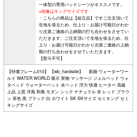
一体型の専用パッドシーツがオススメです。
※画像はキングサイズです
・こちらの商品は【組立品】ですご注文頂いて
生地を張るため、仕上り・お届け可能日がわか
り次第ご連絡の上納期の打ち合わせをさせてい
ただきます。ご注文頂いて生地を張るため、仕
上り・お届け可能日がわかり次第ご連絡の上納
期の打ち合わせをさせていただきます。
【熨斗不可】
【特価フレーム010】 【wb_hardside】 新婚 ウォーターワー
ルド WATER WORLD 展示 実物 マッサージ ジェルベッド ウォ
タベッド ウォーターベット 水ベッド 浮力 快適 ヒーター 高級
上品 上質 洋風 和風 モダン シック ナチュラル 赤 レッド ブラウ
ン 茶色 黒 ブラック 白 ホワイト SK SKサイズ セミキング セミ
キングサイズ