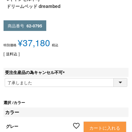
ドリームベッド dreambed
商品番号
62-0795
¥
37,180
税込
特別価格
送料込
受注生産品の為キャンセル不可
(
必
須
)
選択
カラー
カラー
グレー
カートに入れる