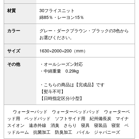
30フライスニット
材質
綿85％・レーヨン15％
グレー・ダークブラウン・ブラックの3色から
カラー
お選びください。
1630×2000×200（mm）
サイズ
・オールシーズン対応
その他
・中綿重量 0.29kg
・こちらの商品は【完成品】です
【熨斗不可】
【日時指定区分/小型】
ウォーターパッド ウォーターベッドパッド ウォーターベ
ッド用 ベッドバッド ソフトサイド用 紀州備長炭 マイナ
スイオン 遠赤外線 消臭 さらり 寝具 寝装品 寝室 ベ
ッドルーム 抗菌加工 防臭加工 パイル ジャパニーズ