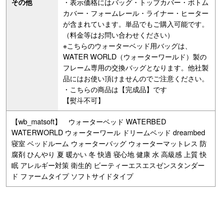
・表示価格にはバッグ・トップカバー・ボトム
その他
カバー・フォームレール・ライナー・ヒーター
が含まれています。単品でもご購入可能です。
（料金等はお問い合わせください）
※こちらのウォーターベッド用バッグは、
WATER WORLD（ウォーターワールド）製の
フレーム専用の交換バッグとなります。他社製
品にはお使い頂けませんのでご注意ください。
・こちらの商品は【完成品】です
【熨斗不可】
【wb_matsoft】 ウォーターベッド WATERBED
WATERWORLD ウォーターワール ドリームベッド dreambed
寝室 ベッドルーム ウォーターバッグ ウォーターマットレス 防
腐剤 ひんやり 夏 暖かい 冬 快適 寝心地 健康 水 高級感 上質 快
眠 アレルギー対策 衛生的 ビーティーエスエスゼンスタンダー
ド ファームタイプ ソフトサイドタイプ