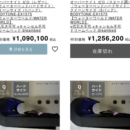
ーバーナイト ゼロ（レザー）
オーバーナイト ゼロ（スエード調
ウォーターベッドハードサイド〕
〔ウォーターベッドハードサイド
イーンサイズ（1バッグ）
クイーンサイズ（2バッグ）
DYTONE-EX1575
BODYTONE-EX1575
ウォーターワールド/WATER
【ウォーターワールド/WATER
ORLD】
WORLD】
代引き不可 ※キャンセル不可
※代引き不可 ※キャンセル不可
リームベッド dreambed
ドリームベッド dreambed
1,090,100
1,256,200
¥
¥
別価格
特別価格
税込
税
詳細を見る
在庫切れ
詳細を見る