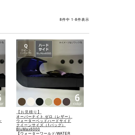
8
件中
1
-
8
件表示
【お見積り】
オーバーナイト ゼロ（レザー）
ン
ウォーターベッドハードサイド
クイーンサイズ（1バッグ）
BluMax6000
【ウォーターワールド/WATER