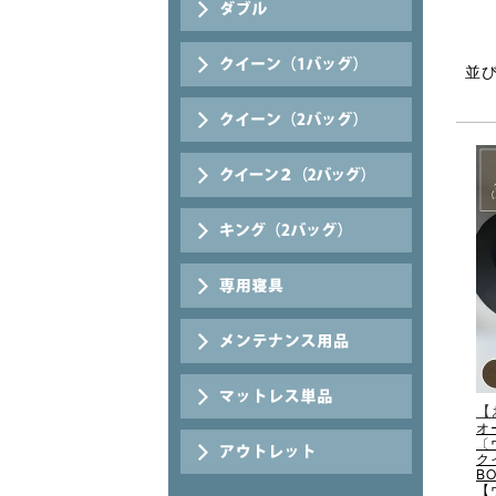
並
【
オ
〔
ク
BO
【