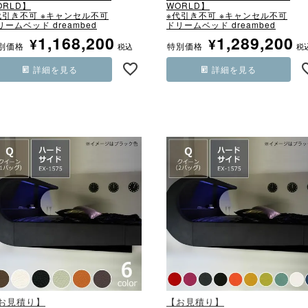
ORLD】
WORLD】
代引き不可 ※キャンセル不可
※代引き不可 ※キャンセル不可
リームベッド dreambed
ドリームベッド dreambed
1,168,200
1,289,200
¥
¥
別価格
特別価格
税込
税
詳細を見る
詳細を見る
お見積り】
【お見積り】