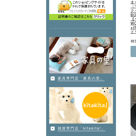
オ
〔
ク
BO
【
W
※
ド
特
家具専門店「家具の里」
雑貨専門店「kitakita!」