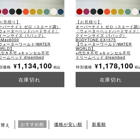
お見積り】
【お見積り】
ーバーナイト ゼロ（スエード調）
オーバーナイト ゼロ（スエード調
ウォーターベッドハードサイド〕
〔ウォーターベッドハードサイド
イーンサイズ（1バッグ）
クイーンサイズ（1バッグ）
uMax6000
BODYTONE-EX1575
ウォーターワールド/WATER
【ウォーターワールド/WATER
ORLD】
WORLD】
代引き不可 ※キャンセル不可
※代引き不可 ※キャンセル不可
リームベッド dreambed
ドリームベッド dreambed
1,134,100
1,178,100
¥
¥
別価格
特別価格
税込
税
在庫切れ
在庫切れ
詳細を見る
詳細を見る
おすすめ順
価格が安い順
新着順
び替え