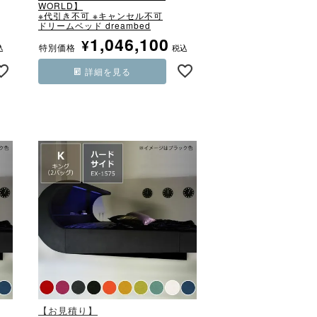
WORLD】
※代引き不可 ※キャンセル不可
ドリームベッド dreambed
1,046,100
¥
特別価格
込
税込
詳細を見る
【お見積り】