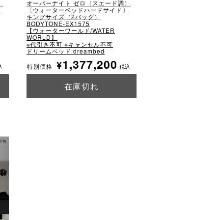
）
オーバーナイト ゼロ（スエード調）
〕
〔ウォーターベッドハードサイド〕
キングサイズ（2バッグ）
BODYTONE-EX1575
【ウォーターワールド/WATER
WORLD】
※代引き不可 ※キャンセル不可
ドリームベッド dreambed
1,377,200
¥
特別価格
込
税込
在庫切れ
詳細を見る