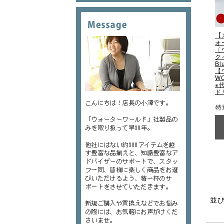
【
オ
〔
ク
Bl
【
W
※
ド
特
並