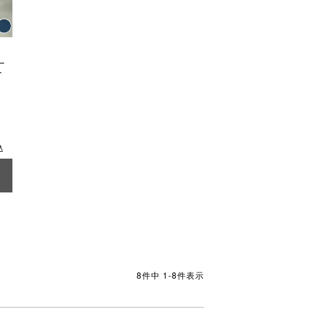
）
〕
込
8
件中
1
-
8
件表示