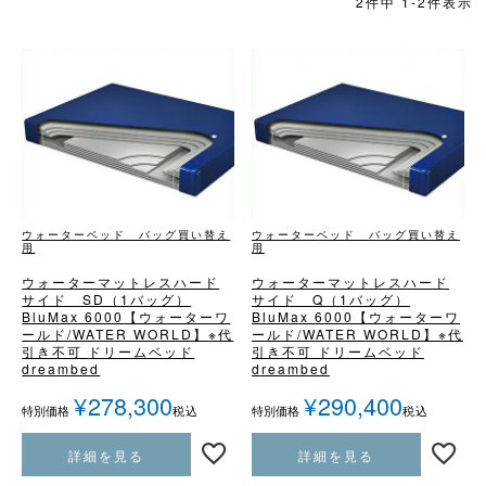
2
件中
1
-
2
件表示
ウォーターベッド バッグ買い替え
ウォーターベッド バッグ買い替え
用
用
ウォーターマットレス
ハード
ウォーターマットレス
ハード
サイド SD（1バッグ）
サイド Q（1バッグ）
BluMax 6000
【ウォーターワ
BluMax 6000
【ウォーターワ
ールド/WATER WORLD】
※代
ールド/WATER WORLD】
※代
引き不可
ドリームベッド
引き不可
ドリームベッド
dreambed
dreambed
¥
278,300
¥
290,400
税込
税込
特別価格
特別価格
詳細を見る
詳細を見る