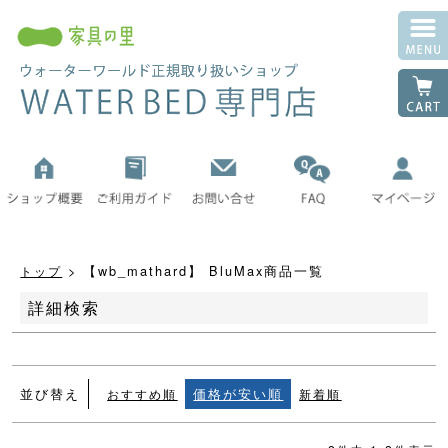
並び順
新着順
登録順
価格が安い順
価格が高い順
優先度順
レビュー順
キーワードヒット順
検索
【wb_mathard】 BluMax商品一覧
トップ
詳細検索
並び替え
価格が安い順
おすすめ順
新着順