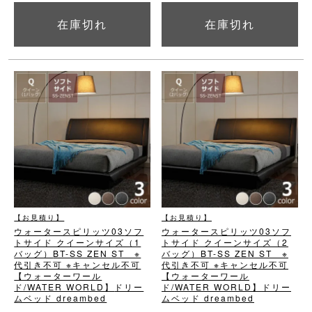
在庫切れ
在庫切れ
詳細を見る
詳細を見る
【お見積り】
【お見積り】
ウォータースピリッツ03
ソフ
ウォータースピリッツ03
ソフ
トサイド クイーンサイズ（1
トサイド クイーンサイズ（2
バッグ）
BT-SS ZEN ST ※
バッグ）
BT-SS ZEN ST ※
代引き不可 ※キャンセル不可
代引き不可 ※キャンセル不可
【ウォーターワール
【ウォーターワール
ド/WATER WORLD】
ドリー
ド/WATER WORLD】
ドリー
ムベッド dreambed
ムベッド dreambed