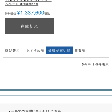
ムベッド dreambed
¥
1,337,600
税込
特別価格
在庫切れ
詳細を見る
並び替え
価格が安い順
おすすめ順
新着順
5
件中
1
-
5
件表示
メールでのお問い合わせは
こちら