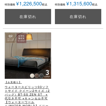
¥
1,226,500
¥
1,315,600
税込
税込
特別価格
特別価格
在庫切れ
在庫切れ
詳細を見る
詳細を見る
【お見積り】
ウォータースピリッツ03
ソフ
トサイド クイーン2サイズ（2
バッグ）
BT-SS ZEN ST ※
代引き不可 ※キャンセル不可
【ウォーターワール
ド/WATER WORLD】
ドリー