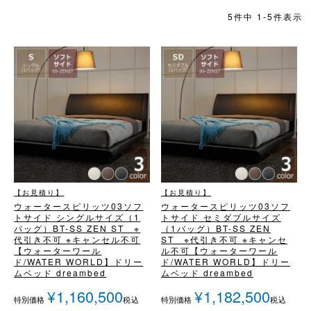
5
件中
1
-
5
件表示
【お見積り】
【お見積り】
ウォータースピリッツ03
ソフ
ウォータースピリッツ03
ソフ
トサイド シングルサイズ（1
トサイド セミダブルサイズ
バッグ）
BT-SS ZEN ST ※
（1バッグ）
BT-SS ZEN
代引き不可 ※キャンセル不可
ST ※代引き不可 ※キャンセ
【ウォーターワール
ル不可
【ウォーターワール
ド/WATER WORLD】
ドリー
ド/WATER WORLD】
ドリー
ムベッド dreambed
ムベッド dreambed
¥
1,160,500
¥
1,182,500
税込
税込
特別価格
特別価格