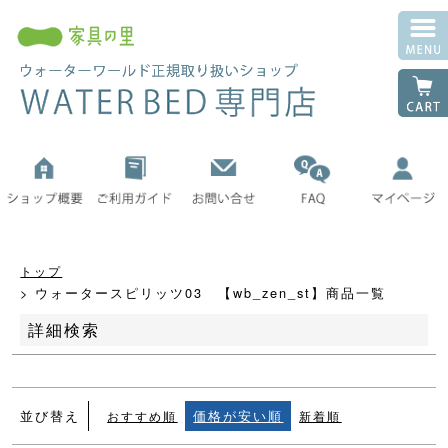
並び順
新着順
登録順
価格が安い順
価格が高い順
優先度順
レビュー順
キーワードヒット順
トップ
検索
ウォータースピリッツ03 【wb_zen_st】商品一覧
詳細検索
並び替え
価格が安い順
おすすめ順
新着順