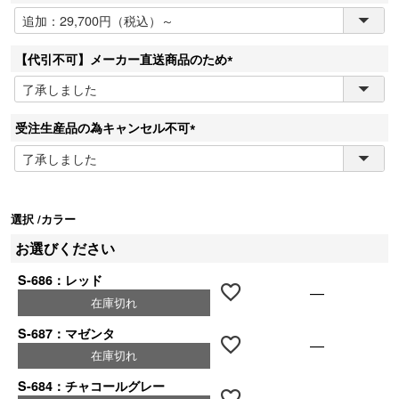
(
必
須
【代引不可】メーカー直送商品のため
)
(
必
須
受注生産品の為キャンセル不可
)
(
必
須
)
選択
カラー
お選びください
S-686：レッド
—
在庫切れ
S-687：マゼンタ
—
在庫切れ
S-684：チャコールグレー
—