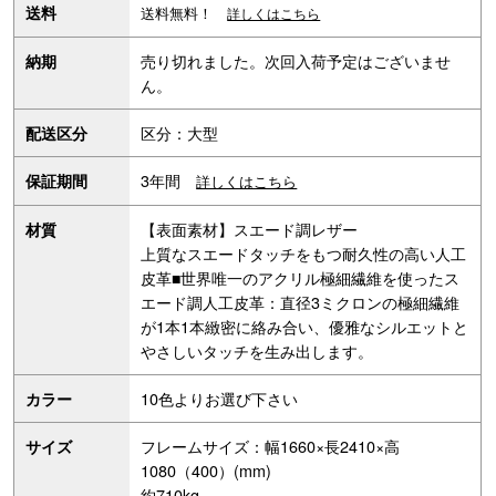
送料
送料無料！
詳しくはこちら
売り切れました。次回入荷予定はございませ
納期
ん。
区分：大型
配送区分
3年間
保証期間
詳しくはこちら
【表面素材】スエード調レザー
材質
上質なスエードタッチをもつ耐久性の高い人工
皮革■世界唯一のアクリル極細繊維を使ったス
エード調人工皮革：直径3ミクロンの極細繊維
が1本1本緻密に絡み合い、優雅なシルエットと
やさしいタッチを生み出します。
10色よりお選び下さい
カラー
フレームサイズ：幅1660×長2410×高
サイズ
1080（400）(mm)
約710kg