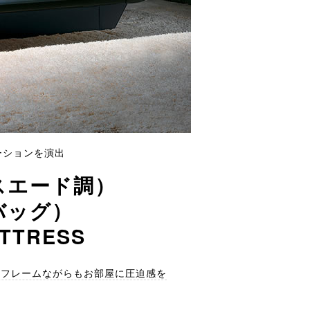
ーションを演出
スエード調）
バッグ）
TTRESS
なフレームながらもお部屋に圧迫感を