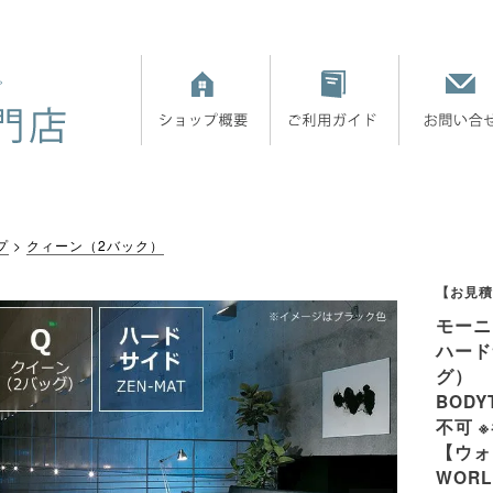
プ
クィーン（2バック）
【お見積
モーニ
ハード
グ）
BODY
不可 
【ウォ
WOR