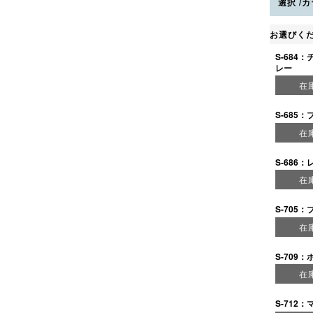
選択
カ
お選びく
S-684
レー
在
S-685
在
S-686：
在
S-705：
在
S-709
在
S-712