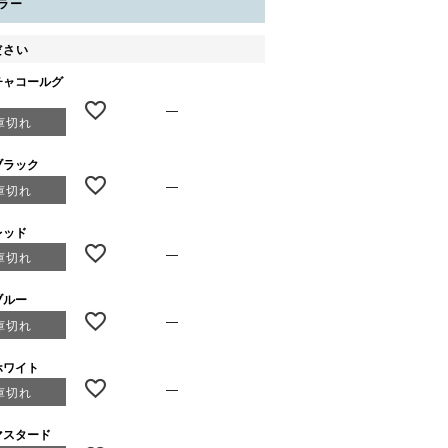
ラー
ださい
：チャコールグ
—
庫切れ
：ブラック
—
庫切れ
レッド
—
庫切れ
ブルー
—
庫切れ
：ホワイト
—
庫切れ
：マスタード