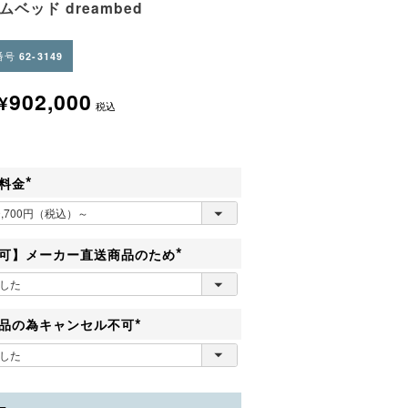
ムベッド dreambed
番号
62-3149
902,000
¥
税込
料金
(
必
須
)
可】メーカー直送商品のため
(
必
須
)
品の為キャンセル不可
(
必
須
)