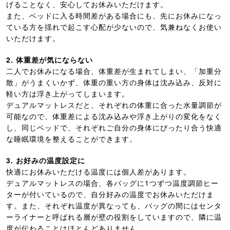
げることなく、安心してお休みいただけます。
また、ベッドに入る時間差がある場合にも、先にお休みになっ
ている方を揺れで起こす心配が少ないので、気兼ねなくお使い
いただけます。
2. 体重差が気にならない
二人でお休みになる場合、体重差が生まれてしまい、「加重分
散」がうまくいかず、体重の重い方の身体は沈み込み、反対に
軽い方は浮き上がってしまいます。
デュアルマットレスだと、それぞれの体重に合った水量調節が
可能なので、体重差による沈み込みや浮き上がりの変化をなく
し、同じベッドで、それぞれご自分の身体にぴったり合う快適
な睡眠環境を整えることができます。
3. お好みの温度設定に
快適にお休みいただける温度には個人差があります。
デュアルマットレスの場合、各バッグに1つずつ温度調節ヒー
ターが付いているので、自分好みの温度でお休みいただけま
す。また、それぞれ温度が異なっても、バッグの間にはセンタ
ーライナーと呼ばれる層が壁の役割をしていますので、隣に温
度が伝わることはほとんどありません。