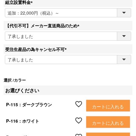
組立設置料金
(
必
須
【代引不可】メーカー直送商品のため
)
(
必
須
受注生産品の為キャンセル不可
)
(
必
須
)
選択
カラー
お選びください
P-115：ダークブラウン
カートに入れる
P-116：ホワイト
カートに入れる