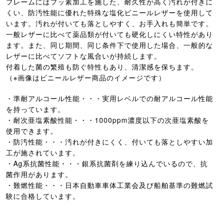
フレームにはフッ素加工を施した、耐久性が高く汚れが付きに
くい、防汚性能に優れた特殊な塩化ビニールレザーを使用して
います。汚れが付いても落としやすく、お手入れも簡単です。
一般レザーに比べて薬品類が付いても硬化しにくい特性があり
ます。また、同じ期間、同じ条件下で使用した場合、一般的な
レザーに比べてソフトな風合いが持続します。
付着した菌の繁殖も防ぐ特性もあり、清潔感を保ちます。
（※画像はビニールレザー商品のイメージです）
・準耐アルコール性能・・・実用レベルでの耐アルコール性能
を持っています。
・耐次亜塩素酸性能・・・1000ppm濃度以下の次亜塩素酸を
使用できます。
・防汚性能・・・汚れが付きにくく、付いても落としやすい加
工が施されています。
・Ag系抗菌性能・・・銀系抗菌剤を練り込んでいるので、抗
菌作用があります。
・難燃性能・・・日本自動車車体工業会及び船舶基準の難燃試
験に合格しています。