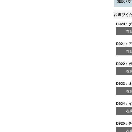
選択
カ
お選びく
D920：
在
D921：
在
D922：
在
D923：
在
D924：
在
D925：
在