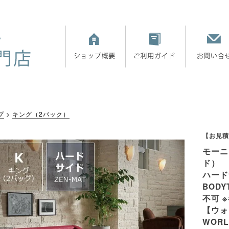
プ
キング（2バック）
【お見積
モーニ
ド）
ハード
BODY
不可 
【ウォ
WOR