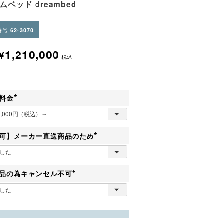
ムベッド dreambed
番号
62-3070
1,210,000
¥
税込
料金
(
必
須
)
可】メーカー直送商品のため
(
必
須
)
品の為キャンセル不可
(
必
須
)