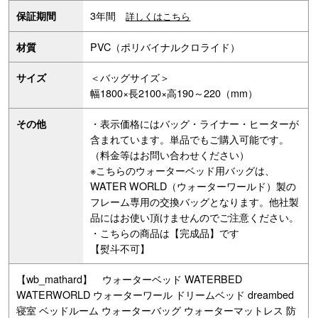
3年間
保証期間
詳しくはこちら
PVC（ポリバイナルクロライド）
材質
＜バッグサイズ＞
サイズ
幅1800×長2100×高190～220（mm）
・表示価格にはバッグ・ライナー・ヒーターが
その他
含まれています。単品でもご購入可能です。
（料金等はお問い合わせください）
※こちらのウォーターベッド用バッグは、
WATER WORLD（ウォーターワールド）製の
フレーム専用の交換バッグとなります。他社製
品にはお使い頂けませんのでご注意ください。
・こちらの商品は【完成品】です
【熨斗不可】
【wb_mathard】 ウォーターベッド WATERBED
WATERWORLD ウォーターワール ドリームベッド dreambed
寝室 ベッドルーム ウォーターバッグ ウォーターマットレス 防