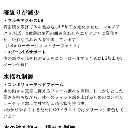
寝返りが減少
・マルチアクセスLS
表面積を広げて体を包み込むLS加工を進化させた、マルチア
クセスLS。3種類の楕円の組み合わせをエリアごとに変化さ
せ、絶妙な包み込みを実現しています。
（LS＝ローテーション・サーフェイス）
・3ゾーンLSサポート
体の部位それぞれの支えをコントロールするためにLS加工を3
ゾーン仕様に。
水揺れ制御
・コンボリューテッドフォーム
水の動きを完璧に抑えるフォーム素材を採用。しっかりとした
硬さを持ちながら、体へのフィット感を上げるためのコンボリ
ューテッド加工で独特な凹凸形状を持つ層。
※わかりやすくするためにCGイラストではグリーンに着色して
います
水の波を抑え、揺れを制御