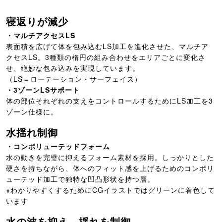
寝返りが減少
・マルチアクセスLS
表面積を広げて体を包み込むLS加工を進化させた、マルチア
クセスLS。3種類の楕円の組み合わせをエリアごとに変化さ
せ、絶妙な包み込みを実現しています。
（LS＝ローテーション・サーフェイス）
・3ゾーンLSサポート
体の部位それぞれの支えをコントロールするためにLS加工を3
ゾーン仕様に。
水揺れ制御
・コンボリューテッドフォーム
水の動きを完璧に抑えるフォーム素材を採用。しっかりとした
硬さを持ちながら、体へのフィット感を上げるためのコンボリ
ューテッド加工で独特な凹凸形状を持つ層。
※わかりやすくするためにCGイラストではグリーンに着色して
います
水の波を抑え、揺れを制御