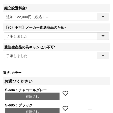
組立設置料金
(
必
須
【代引不可】メーカー直送商品のため
)
(
必
須
受注生産品の為キャンセル不可
)
(
必
須
)
選択
カラー
お選びください
S-684：チャコールグレー
—
在庫切れ
S-685：ブラック
—
在庫切れ