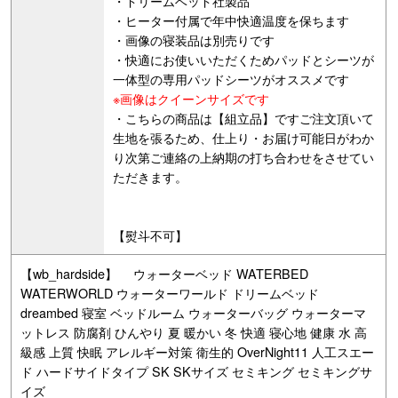
・ドリームベッド社製品
・ヒーター付属で年中快適温度を保ちます
・画像の寝装品は別売りです
・快適にお使いいただくためパッドとシーツが
一体型の専用パッドシーツがオススメです
※画像はクイーンサイズです
・こちらの商品は【組立品】ですご注文頂いて
生地を張るため、仕上り・お届け可能日がわか
り次第ご連絡の上納期の打ち合わせをさせてい
ただきます。
【熨斗不可】
【wb_hardside】 ウォーターベッド WATERBED
WATERWORLD ウォーターワールド ドリームベッド
dreambed 寝室 ベッドルーム ウォーターバッグ ウォーターマ
ットレス 防腐剤 ひんやり 夏 暖かい 冬 快適 寝心地 健康 水 高
級感 上質 快眠 アレルギー対策 衛生的 OverNight11 人工スエー
ド ハードサイドタイプ SK SKサイズ セミキング セミキングサ
イズ