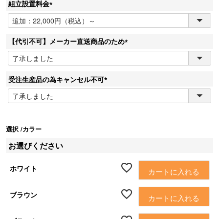
組立設置料金
(
必
須
【代引不可】メーカー直送商品のため
)
(
必
須
受注生産品の為キャンセル不可
)
(
必
須
)
選択
カラー
お選びください
ホワイト
カートに入れる
ブラウン
カートに入れる