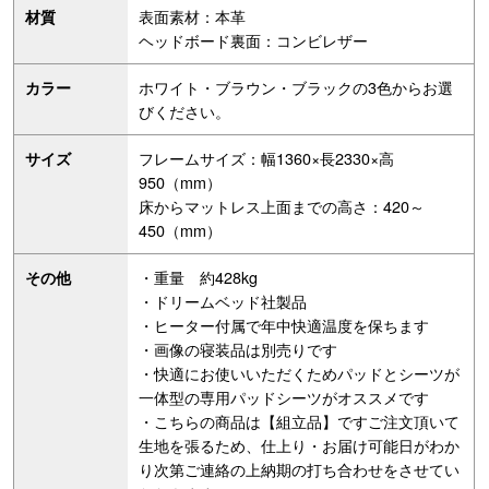
表面素材：本革
材質
ヘッドボード裏面：コンビレザー
ホワイト・ブラウン・ブラックの3色からお選
カラー
びください。
フレームサイズ：幅1360×長2330×高
サイズ
950（mm）
床からマットレス上面までの高さ：420～
450（mm）
・重量 約428kg
その他
・ドリームベッド社製品
・ヒーター付属で年中快適温度を保ちます
・画像の寝装品は別売りです
・快適にお使いいただくためパッドとシーツが
一体型の専用パッドシーツがオススメです
・こちらの商品は【組立品】ですご注文頂いて
生地を張るため、仕上り・お届け可能日がわか
り次第ご連絡の上納期の打ち合わせをさせてい