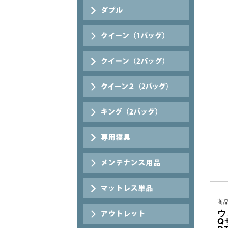
商品
ウ
Q