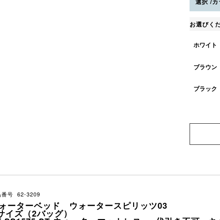
選択
カ
お選びく
ホワイト
ブラウン
ブラック
番号 62-3209
ォーターベッド ウォータースピリッツ03
サイズ（2バッグ）