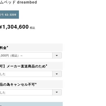
ムベッド dreambed
番号
62-3209
1,304,600
¥
税込
料金
(
必
須
)
可】メーカー直送商品のため
(
必
須
)
品の為キャンセル不可
(
必
須
)