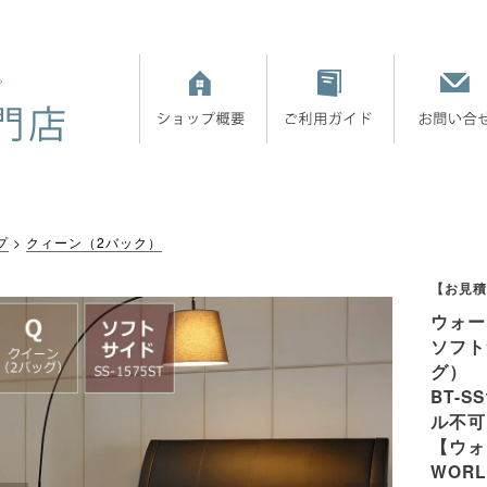
プ
クィーン（2バック）
【お見積
ウォー
ソフト
グ）
BT-S
ル不可
【ウォ
WOR