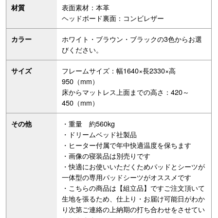
表面素材：本革
材質
ヘッドボード裏面：コンビレザー
ホワイト・ブラウン・ブラックの3色からお選
カラー
びください。
フレームサイズ：幅1640×長2330×高
サイズ
950（mm）
床からマットレス上面までの高さ：420～
450（mm）
・重量 約560kg
その他
・ドリームベッド社製品
・ヒーター付属で年中快適温度を保ちます
・画像の寝装品は別売りです
・快適にお使いいただくためパッドとシーツが
一体型の専用パッドシーツがオススメです
・こちらの商品は【組立品】ですご注文頂いて
生地を張るため、仕上り・お届け可能日がわか
り次第ご連絡の上納期の打ち合わせをさせてい