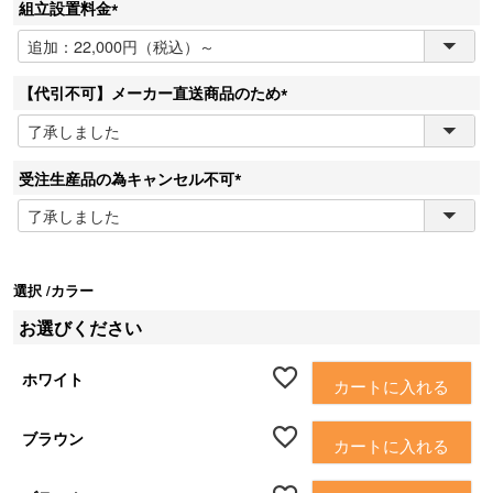
組立設置料金
(
必
須
【代引不可】メーカー直送商品のため
)
(
必
須
受注生産品の為キャンセル不可
)
(
必
須
)
選択
カラー
お選びください
ホワイト
カートに入れる
ブラウン
カートに入れる