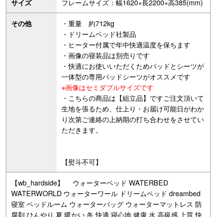
フレームサイズ：幅1620×長2200×高385(mm)
サイズ
・重量 約712kg
その他
・ドリームベッド社製品
・ヒーター付属で年中快適温度を保ちます
・画像の寝装品は別売りです
・快適にお使いいただくためパッドとシーツが
一体型の専用パッドシーツがオススメです
※画像はセミダブルサイズです
・こちらの商品は【組立品】ですご注文頂いて
生地を張るため、仕上り・お届け可能日がわか
り次第ご連絡の上納期の打ち合わせをさせてい
ただきます。
【熨斗不可】
【wb_hardside】 ウォーターベッド WATERBED
WATERWORLD ウォーターワール ドリームベッド dreambed
寝室 ベッドルーム ウォーターバッグ ウォーターマットレス 防
腐剤 ひんやり 夏 暖かい 冬 快適 寝心地 健康 水 高級感 上質 快