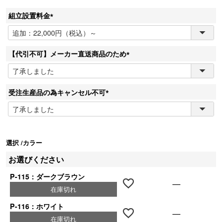
組立設置料金
(
必
須
【代引不可】メーカー直送商品のため
)
(
必
須
受注生産品の為キャンセル不可
)
(
必
須
)
選択
カラー
お選びください
P-115：ダークブラウン
—
在庫切れ
P-116：ホワイト
—
在庫切れ