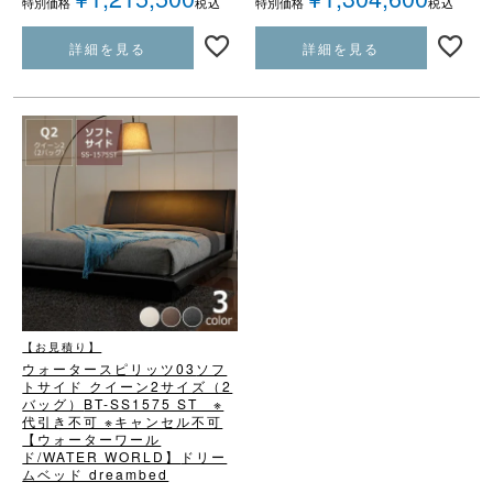
税込
税込
特別価格
特別価格
詳細を見る
詳細を見る
【お見積り】
ウォータースピリッツ03
ソフ
トサイド クイーン2サイズ（2
バッグ）
BT-SS1575 ST ※
代引き不可 ※キャンセル不可
【ウォーターワール
ド/WATER WORLD】
ドリー
ムベッド dreambed