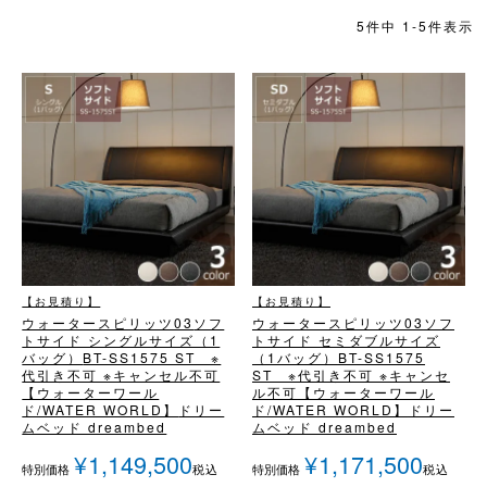
5
件中
1
-
5
件表示
【お見積り】
【お見積り】
ウォータースピリッツ03
ソフ
ウォータースピリッツ03
ソフ
トサイド シングルサイズ（1
トサイド セミダブルサイズ
バッグ）
BT-SS1575 ST ※
（1バッグ）
BT-SS1575
代引き不可 ※キャンセル不可
ST ※代引き不可 ※キャンセ
【ウォーターワール
ル不可
【ウォーターワール
ド/WATER WORLD】
ドリー
ド/WATER WORLD】
ドリー
ムベッド dreambed
ムベッド dreambed
¥
1,149,500
¥
1,171,500
税込
税込
特別価格
特別価格