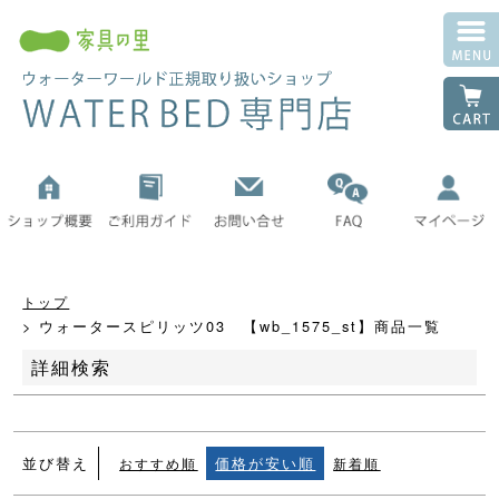
並び順
新着順
登録順
価格が安い順
価格が高い順
優先度順
レビュー順
キーワードヒット順
トップ
検索
ウォータースピリッツ03 【wb_1575_st】商品一覧
詳細検索
並び替え
価格が安い順
おすすめ順
新着順