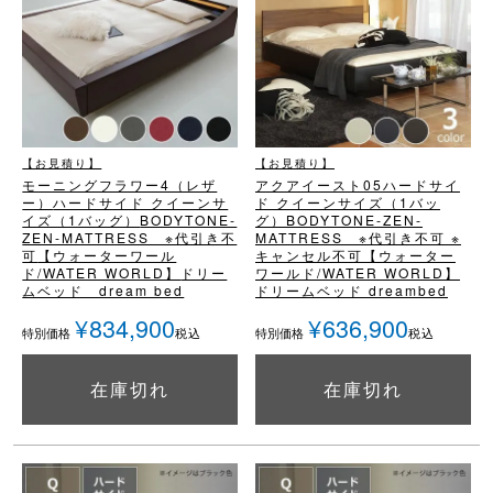
【お見積り】
【お見積り】
モーニングフラワー4（レザ
アクアイースト05
ハードサイ
ー）
ハードサイド クイーンサ
ド クイーンサイズ（1バッ
イズ（1バッグ）
BODYTONE-
グ）
BODYTONE-ZEN-
ZEN-MATTRESS ※代引き不
MATTRESS ※代引き不可 ※
可
【ウォーターワール
キャンセル不可
【ウォーター
ド/WATER WORLD】
ドリー
ワールド/WATER WORLD】
ムベッド dream bed
ドリームベッド dreambed
¥
834,900
¥
636,900
税込
税込
特別価格
特別価格
在庫切れ
在庫切れ
詳細を見る
詳細を見る