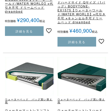
ド
ハードサイド Qサイズ（1バ
ールド/WATER WORLD】
※代
ッグ）
BODYTONE-
引き不可
ドリームベッド
EX1575
【ウォーターワール
dreambed
ド/WATER WORLD】
※代引き
不可 ※キャンセル不可
ドリー
¥
290,400
税込
特別価格
ムベッド dreambed
¥
460,900
詳細を見る
税込
特別価格
詳細を見る
ウォーターベッド バッグ買い替え
ウォーターベッド バッグ買い替え
用
用
ウォーターマットレス
ソフト
ウォーターマットレス
ハード