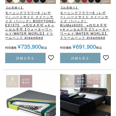
【お見積り】
【お見積り】
モーニングフラワー6（レザ
モーニングフラワー6（レザ
ー）
ハードサイド クイーンサ
ー）
ハードサイド クイーンサ
イズ（1バッグ）
BODYTONE-
イズ（1バッグ）
EX1575 ※代引き不可 ※キャ
BluMax6000 ※代引き不可
ンセル不可
【ウォーターワー
※キャンセル不可
【ウォーター
ルド/WATER WORLD】
ドリ
ワールド/WATER WORLD】
ームベッド dreambed
ドリームベッド dreambed
¥
735,900
¥
691,900
税込
税込
特別価格
特別価格
詳細を見る
詳細を見る