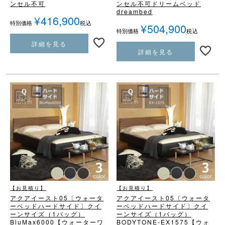
ンセル不可
ンセル不可
ドリームベッド
dreambed
¥
416,900
税込
特別価格
¥
504,900
税込
特別価格
詳細を見る
詳細を見る
【お見積り】
【お見積り】
アクアイースト05
〔ウォータ
アクアイースト05
〔ウォータ
ーベッドハードサイド〕
クイ
ーベッドハードサイド〕
クイ
ーンサイズ（1バッグ）
ーンサイズ（1バッグ）
BluMax6000
【ウォーターワ
BODYTONE-EX1575
【ウォ