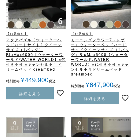
【お見積り】
【お見積り】
アクアパズル
〔ウォーターベ
モーニングフラワー7（レザ
ッドハードサイド〕
クイーン
ー）
ウォーターベッドハード
サイズ（1バッグ）
サイド
クイーンサイズ（1バッ
BluMax6000
【ウォーターワ
グ）
BluMax6000
【ウォータ
ールド/WATER WORLD】
※代
ーワールド/WATER
引き不可 ※キャンセル不可
ド
WORLD】
※代引き不可 ※キャ
リームベッド dreambed
ンセル不可
ドリームベッド
dreambed
¥
449,900
税込
特別価格
¥
647,900
税込
特別価格
詳細を見る
詳細を見る