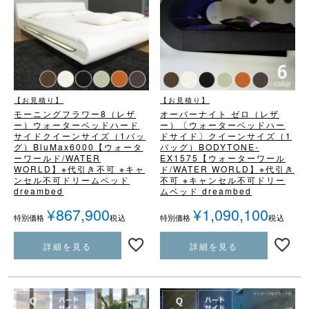
【お見積り】
【お見積り】
モーニングフラワー8（レザ
オーバーナイト ゼロ（レザ
ー）
ウォーターベッドハード
ー）
〔ウォーターベッドハー
サイド
クイーンサイズ（1バッ
ドサイド〕
クイーンサイズ（1
グ）
BluMax6000
【ウォータ
バッグ）
BODYTONE-
ーワールド/WATER
EX1575
【ウォーターワール
WORLD】
※代引き不可 ※キャ
ド/WATER WORLD】
※代引き
ンセル不可
ドリームベッド
不可 ※キャンセル不可
ドリー
dreambed
ムベッド dreambed
¥
867,900
¥
1,090,100
税込
税込
特別価格
特別価格
詳細を見る
詳細を見る