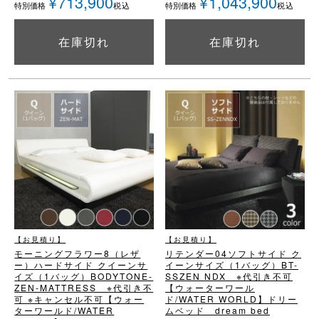
¥
713,900
¥
1,043,900
税込
税込
特別価格
特別価格
在庫切れ
在庫切れ
詳細を見る
詳細を見る
【お見積り】
【お見積り】
モーニングフラワー8（レザ
リテンダー04
ソフトサイド ク
ー）
ハードサイド クイーンサ
イーンサイズ（1バッグ）
BT-
イズ（1バッグ）
BODYTONE-
SSZEN NDX ※代引き不可
ZEN-MATTRESS ※代引き不
【ウォーターワール
可 ※キャンセル不可
【ウォー
ド/WATER WORLD】
ドリー
ターワールド/WATER
ムベッド dream bed