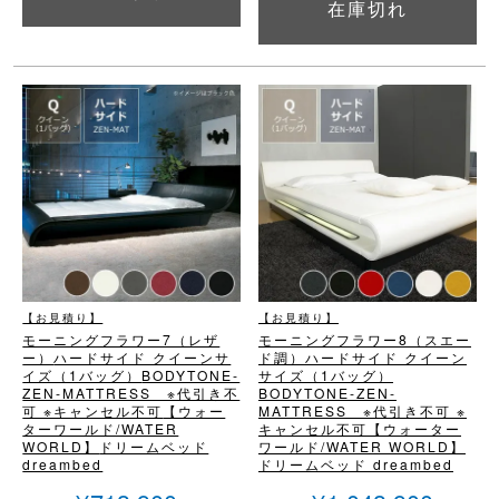
在庫切れ
詳細を見る
【お見積り】
【お見積り】
モーニングフラワー7（レザ
モーニングフラワー8（スエー
ー）
ハードサイド クイーンサ
ド調）
ハードサイド クイーン
イズ（1バッグ）
BODYTONE-
サイズ（1バッグ）
ZEN-MATTRESS ※代引き不
BODYTONE-ZEN-
可 ※キャンセル不可
【ウォー
MATTRESS ※代引き不可 ※
ターワールド/WATER
キャンセル不可
【ウォーター
WORLD】
ドリームベッド
ワールド/WATER WORLD】
dreambed
ドリームベッド dreambed