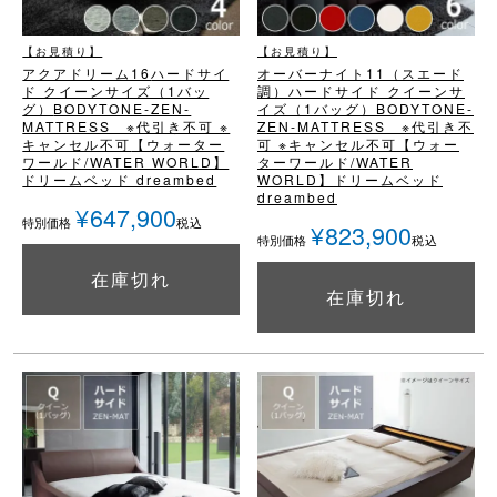
【お見積り】
【お見積り】
アクアドリーム16
ハードサイ
オーバーナイト11（スエード
ド クイーンサイズ（1バッ
調）
ハードサイド クイーンサ
グ）
BODYTONE-ZEN-
イズ（1バッグ）
BODYTONE-
MATTRESS ※代引き不可 ※
ZEN-MATTRESS ※代引き不
キャンセル不可
【ウォーター
可 ※キャンセル不可
【ウォー
ワールド/WATER WORLD】
ターワールド/WATER
ドリームベッド dreambed
WORLD】
ドリームベッド
dreambed
¥
647,900
税込
特別価格
¥
823,900
税込
特別価格
在庫切れ
詳細を見る
在庫切れ
詳細を見る