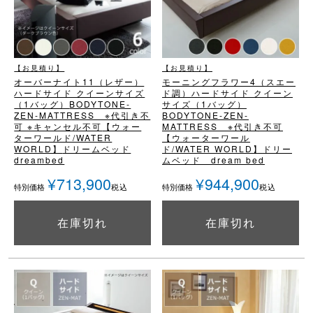
【お見積り】
【お見積り】
オーバーナイト11（レザー）
モーニングフラワー4（スエー
ハードサイド クイーンサイズ
ド調）
ハードサイド クイーン
（1バッグ）
BODYTONE-
サイズ（1バッグ）
ZEN-MATTRESS ※代引き不
BODYTONE-ZEN-
可 ※キャンセル不可
【ウォー
MATTRESS ※代引き不可
ターワールド/WATER
【ウォーターワール
WORLD】
ドリームベッド
ド/WATER WORLD】
ドリー
dreambed
ムベッド dream bed
¥
713,900
¥
944,900
税込
税込
特別価格
特別価格
在庫切れ
在庫切れ
詳細を見る
詳細を見る