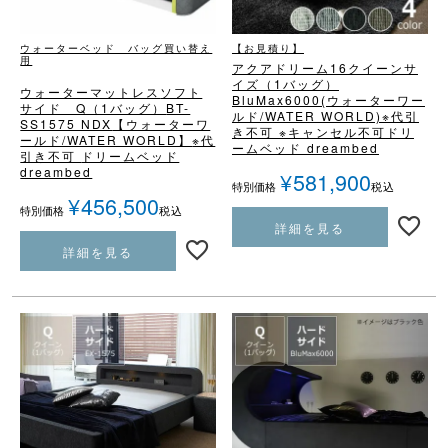
ウォーターベッド バッグ買い替え
【お見積り】
用
アクアドリーム16
クイーンサ
イズ（1バッグ）
ウォーターマットレス
ソフト
BluMax6000
(ウォーターワー
サイド Q（1バッグ）
BT-
ルド/WATER WORLD)
※代引
SS1575 NDX
【ウォーターワ
き不可 ※キャンセル不可
ドリ
ールド/WATER WORLD】
※代
ームベッド dreambed
引き不可
ドリームベッド
dreambed
¥
581,900
税込
特別価格
¥
456,500
税込
特別価格
詳細を見る
詳細を見る