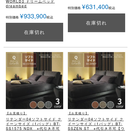
WORLD】
ドリームベッド
¥
631,400
dreambed
税込
特別価格
¥
933,900
税込
特別価格
在庫切れ
詳細を見る
在庫切れ
詳細を見る
【お見積り】
【お見積り】
リテンダー04
ソフトサイド ク
リテンダー04
ソフトサイド ク
イーンサイズ（1バッグ）
BT-
イーンサイズ（1バッグ）
BT-
SS1575 NDX ※代引き不可
SSZEN ST ※代引き不可
【ウ