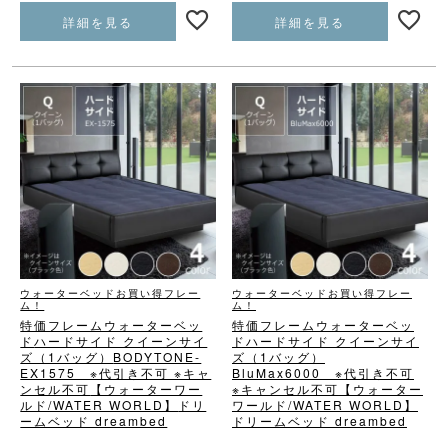
詳細を見る
詳細を見る
ウォーターベッドお買い得フレー
ウォーターベッドお買い得フレー
ム！
ム！
特価フレームウォーターベッ
特価フレームウォーターベッ
ド
ハードサイド クイーンサイ
ド
ハードサイド クイーンサイ
ズ（1バッグ）
BODYTONE-
ズ（1バッグ）
EX1575 ※代引き不可 ※キャ
BluMax6000 ※代引き不可
ンセル不可
【ウォーターワー
※キャンセル不可
【ウォーター
ルド/WATER WORLD】
ドリ
ワールド/WATER WORLD】
ームベッド dreambed
ドリームベッド dreambed