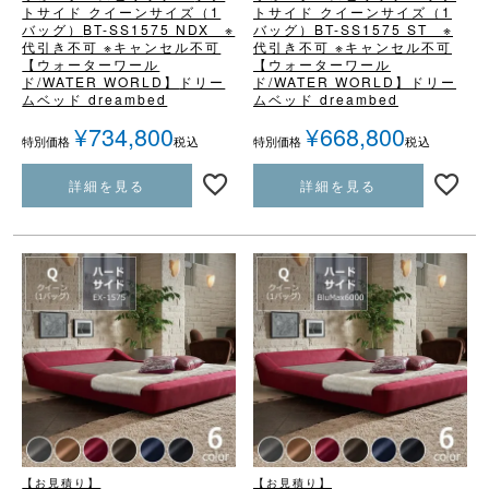
トサイド クイーンサイズ（1
トサイド クイーンサイズ（1
バッグ）
BT-SS1575 NDX ※
バッグ）
BT-SS1575 ST ※
代引き不可 ※キャンセル不可
代引き不可 ※キャンセル不可
【ウォーターワール
【ウォーターワール
ド/WATER WORLD】
ドリー
ド/WATER WORLD】
ドリー
ムベッド dreambed
ムベッド dreambed
¥
734,800
¥
668,800
税込
税込
特別価格
特別価格
詳細を見る
詳細を見る
【お見積り】
【お見積り】