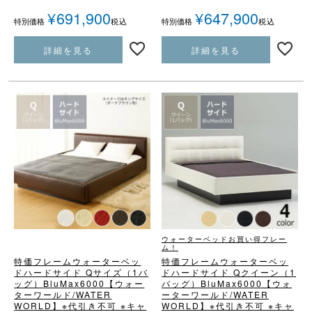
¥
691,900
¥
647,900
税込
税込
特別価格
特別価格
詳細を見る
詳細を見る
ウォーターベッドお買い得フレー
ム！
特価フレームウォーターベッ
特価フレームウォーターベッ
ド
ハードサイド Qサイズ（1バ
ド
ハードサイド Qクイーン（1
ッグ）
BluMax6000
【ウォー
バッグ）
BluMax6000
【ウォ
ターワールド/WATER
ーターワールド/WATER
WORLD】
※代引き不可 ※キャ
WORLD】
※代引き不可 ※キャ