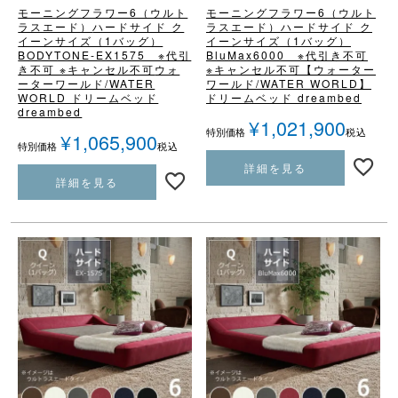
モーニングフラワー6（ウルト
モーニングフラワー6（ウルト
ラスエード）
ハードサイド ク
ラスエード）
ハードサイド ク
イーンサイズ（1バッグ）
イーンサイズ（1バッグ）
BODYTONE-EX1575 ※代引
BluMax6000 ※代引き不可
き不可 ※キャンセル不可
ウォ
※キャンセル不可
【ウォーター
ーターワールド/WATER
ワールド/WATER WORLD】
WORLD ドリームベッド
ドリームベッド dreambed
dreambed
¥
1,021,900
税込
特別価格
¥
1,065,900
税込
特別価格
詳細を見る
詳細を見る