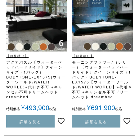
【お見積り】
【お見積り】
アクアパズル
〔ウォーターベ
モーニングフラワー7（レザ
ッドハードサイド〕
クイーン
ー）
〔ウォーターベッドハー
サイズ（1バッグ）
ドサイド〕
クイーンサイズ（1
BODYTONE-EX1575
(ウォー
バッグ）
BODYTONE-
ターワールド/WATER
EX1575
【ウォーターワール
WORLD)
※代引き不可 ※キャ
ド/WATER WORLD】
※代引き
ンセル不可
ドリームベッド
不可 ※キャンセル不可
ドリー
dreambed
ムベッド dreambed
¥
493,900
¥
691,900
税込
税込
特別価格
特別価格
詳細を見る
詳細を見る