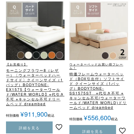
【お見積り】
ウォーターベッドお買い得フレー
ム！
モーニングフラワー8（レザ
特価フレームウォーターベッ
ー）
〔ウォーターベッドハー
ド（BOX引出付）
ソフトサイ
ドサイド〕
クイーンサイズ（1
ド クイーンサイズ（1バッ
バッグ）
BODYTONE-
グ）
BODYTONE-
EX1575
【ウォーターワール
SS1575ST ※代引き不可 ※
ド/WATER WORLD】
※代引き
キャンセル不可
(ウォーターワ
不可 ※キャンセル不可
ドリー
ールド/WATER WORLD)
ドリ
ムベッド dreambed
ームベッド dreambed
¥
911,900
税込
¥
556,600
特別価格
税込
特別価格
詳細を見る
詳細を見る