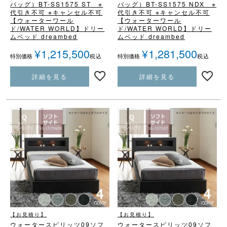
バッグ）
BT-SS1575 ST ※
バッグ）
BT-SS1575 NDX ※
代引き不可 ※キャンセル不可
代引き不可 ※キャンセル不可
【ウォーターワール
【ウォーターワール
ド/WATER WORLD】
ドリー
ド/WATER WORLD】
ドリー
ムベッド dreambed
ムベッド dreambed
¥
1,215,500
¥
1,281,500
税込
税込
特別価格
特別価格
詳細を見る
詳細を見る
【お見積り】
【お見積り】
ウォータースピリッツ09
ソフ
ウォータースピリッツ09
ソフ