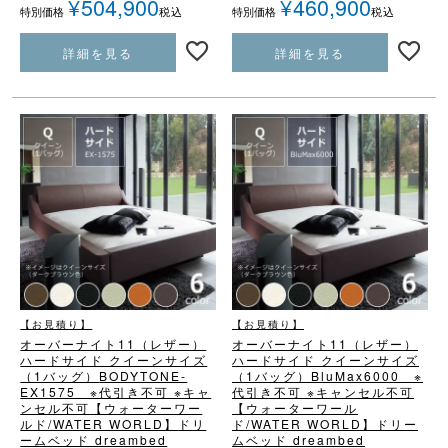
¥
504,900
¥
460,900
税込
税込
特別価格
特別価格
詳細を見る
詳細を見る
【お見積り】
【お見積り】
オーバーナイト11（レザー）
オーバーナイト11（レザー）
ハードサイド クイーンサイズ
ハードサイド クイーンサイズ
（1バッグ）
BODYTONE-
（1バッグ）
BluMax6000 ※
EX1575 ※代引き不可 ※キャ
代引き不可 ※キャンセル不可
ンセル不可
【ウォーターワー
【ウォーターワール
ルド/WATER WORLD】
ドリ
ド/WATER WORLD】
ドリー
ームベッド dreambed
ムベッド dreambed