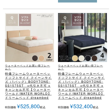
ウォーターベッドお買い得フレー
ウォーターベッドお買い得フレー
ム！
ム！
特価フレームウォーターベッ
特価フレームウォーターベッ
ド
ソフトサイド クイーンサイ
ド
ソフトサイド クイーンサイ
ズ（1バッグ）
BODYTONE-
ズ（1バッグ）
BODYTONE-
SS1575ST ※代引き不可 ※
SS1575ST ※代引き不可 ※
キャンセル不可
【ウォーター
キャンセル不可
【ウォーター
ワールド/WATER WORLD】
ワールド/WATER WORLD】
ドリームベッド dreambed
ドリームベッド dreambed
¥
525,800
¥
532,400
税込
税込
特別価格
特別価格