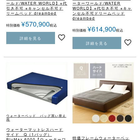
ールド/WATER WORLD】
※代
ーターワールド/WATER
引き不可 ※キャンセル不可
ド
WORLD】
※代引き不可 ※キャ
リームベッド dreambed
ンセル不可
ドリームベッド
dreambed
¥
570,900
税込
特別価格
¥
614,900
税込
特別価格
詳細を見る
詳細を見る
ウォーターベッド バッグ買い替え
用
ウォーターマットレス
ハード
サイド Q（1バッグ）
特価フレームウォーターベッ
BluMax 6000
【ウォーターワ