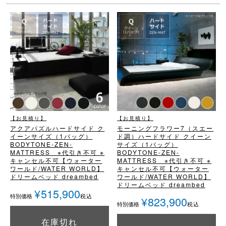
【お見積り】
【お見積り】
アクアパズル
ハードサイド ク
モーニングフラワー7（スエー
イーンサイズ（1バッグ）
ド調）
ハードサイド クイーン
BODYTONE-ZEN-
サイズ（1バッグ）
MATTRESS ※代引き不可 ※
BODYTONE-ZEN-
キャンセル不可
【ウォーター
MATTRESS ※代引き不可 ※
ワールド/WATER WORLD】
キャンセル不可
【ウォーター
ドリームベッド dreambed
ワールド/WATER WORLD】
ドリームベッド dreambed
¥
515,900
税込
特別価格
¥
823,900
税込
特別価格
在庫切れ
詳細を見る