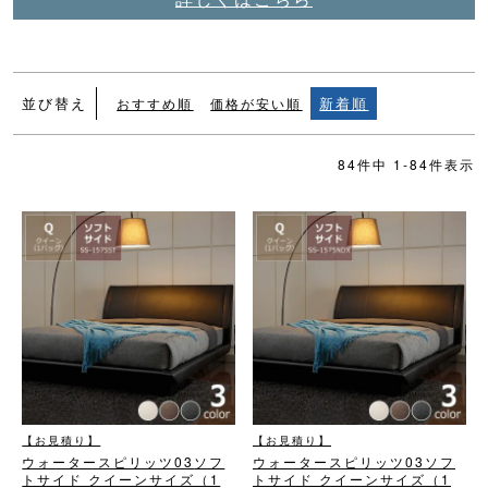
並び替え
新着順
おすすめ順
価格が安い順
84
件中
1
-
84
件表示
【お見積り】
【お見積り】
ウォータースピリッツ03
ソフ
ウォータースピリッツ03
ソフ
トサイド クイーンサイズ（1
トサイド クイーンサイズ（1