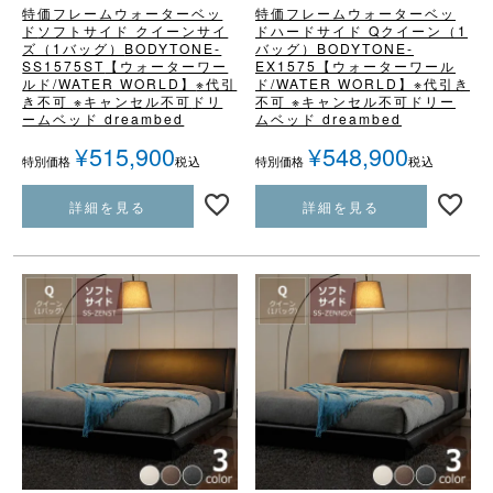
特価フレームウォーターベッ
特価フレームウォーターベッ
ド
ソフトサイド クイーンサイ
ド
ハードサイド Qクイーン（1
ズ（1バッグ）
BODYTONE-
バッグ）
BODYTONE-
SS1575ST
【ウォーターワー
EX1575
【ウォーターワール
ルド/WATER WORLD】
※代引
ド/WATER WORLD】
※代引き
き不可 ※キャンセル不可
ドリ
不可 ※キャンセル不可
ドリー
ームベッド dreambed
ムベッド dreambed
¥
515,900
¥
548,900
税込
税込
特別価格
特別価格
詳細を見る
詳細を見る