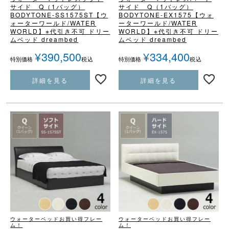
サイド Q（1バッグ）
サイド Q（1バッグ）
BODYTONE-SS1575ST
【ウ
BODYTONE-EX1575
【ウォ
ォーターワールド/WATER
ーターワールド/WATER
WORLD】
※代引き不可
ドリー
WORLD】
※代引き不可
ドリー
ムベッド dreambed
ムベッド dreambed
¥
390,500
¥
334,400
税込
税込
特別価格
特別価格
詳細を見る
詳細を見る
ウォーターベッドお買い得フレー
ウォーターベッドお買い得フレー
ム！
ム！