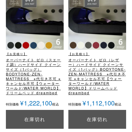
【お見積り】
【お見積り】
オーバーナイト ゼロ（スエー
オーバーナイト ゼロ（レザ
ド調）
ハードサイド クイーン
ー）
ハードサイド クイーンサ
サイズ（1バッグ）
イズ（1バッグ）
BODYTONE-
BODYTONE-ZEN-
ZEN-MATTRESS ※代引き不
MATTRESS ※代引き不可 ※
可 ※キャンセル不可
【ウォー
キャンセル不可
【ウォーター
ターワールド/WATER
ワールド/WATER WORLD】
WORLD】
ドリームベッド
ドリームベッド dreambed
dreambed
¥
1,222,100
¥
1,112,100
税込
税込
特別価格
特別価格
在庫切れ
在庫切れ
詳細を見る
詳細を見る