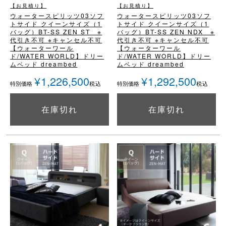
【お見積り】
【お見積り】
ウォータースピリッツ03
ソフ
ウォータースピリッツ03
ソフ
トサイド クイーンサイズ（1
トサイド クイーンサイズ（1
バッグ）
BT-SS ZEN ST ※
バッグ）
BT-SS ZEN NDX ※
代引き不可 ※キャンセル不可
代引き不可 ※キャンセル不可
【ウォーターワール
【ウォーターワール
ド/WATER WORLD】
ドリー
ド/WATER WORLD】
ドリー
ムベッド dreambed
ムベッド dreambed
¥
1,226,500
¥
1,292,500
税込
税込
特別価格
特別価格
在庫切れ
在庫切れ
詳細を見る
詳細を見る