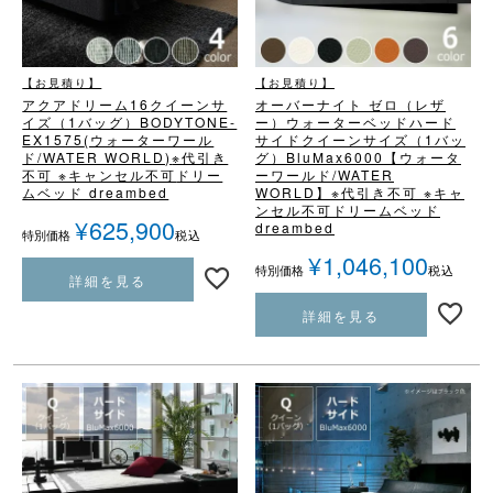
【お見積り】
【お見積り】
アクアドリーム16
クイーンサ
オーバーナイト ゼロ（レザ
イズ（1バッグ）BODYTONE-
ー）
ウォーターベッドハード
EX1575
(ウォーターワール
サイド
クイーンサイズ（1バッ
ド/WATER WORLD)
※代引き
グ）
BluMax6000
【ウォータ
不可 ※キャンセル不可
ドリー
ーワールド/WATER
ムベッド dreambed
WORLD】
※代引き不可 ※キャ
ンセル不可
ドリームベッド
¥
625,900
dreambed
税込
特別価格
¥
1,046,100
税込
特別価格
詳細を見る
詳細を見る